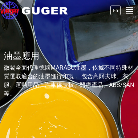
En
油墨
應用
微閣全面代理德國MARABU油墨，依據不同特殊材
質選取適合的油墨進行印製，
包含高爾夫球、衣
服、運動用品、汽車儀表板、醫療產品、ABS/SAN
等。